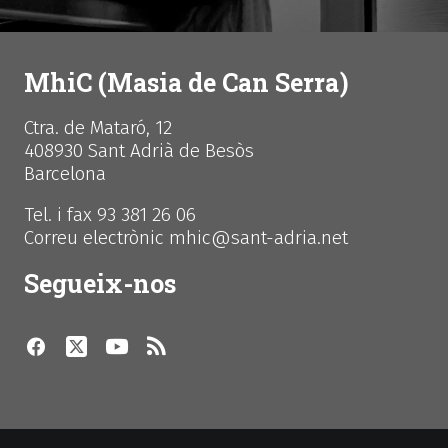
MhiC (Masia de Can Serra)
Ctra. de Mataró, 12
408930 Sant Adrià de Besòs
Barcelona
Tel. i fax 93 381 26 06
Correu electrònic mhic@sant-adria.net
Segueix-nos