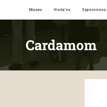
Museu
Visita’ns
Exposicions
Cardamom