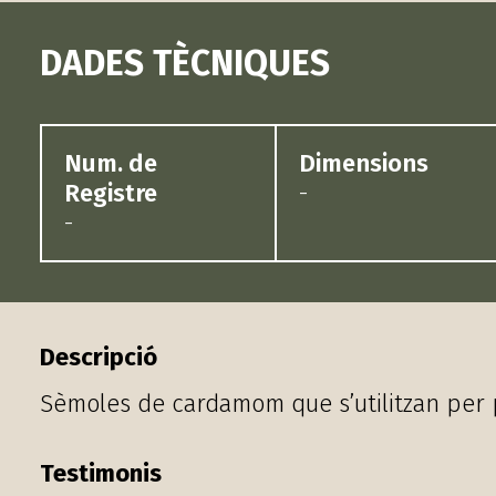
DADES TÈCNIQUES
Num. de
Dimensions
Registre
-
-
Descripció
Sèmoles de cardamom que s’utilitzan per p
Testimonis