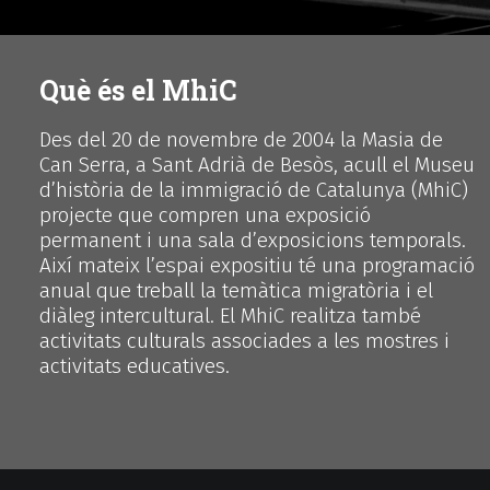
Què és el MhiC
Des del 20 de novembre de 2004 la Masia de
Can Serra, a Sant Adrià de Besòs, acull el Museu
d’història de la immigració de Catalunya (MhiC)
projecte que compren una exposició
permanent i una sala d’exposicions temporals.
Així mateix l’espai expositiu té una programació
anual que treball la temàtica migratòria i el
diàleg intercultural. El MhiC realitza també
activitats culturals associades a les mostres i
activitats educatives.