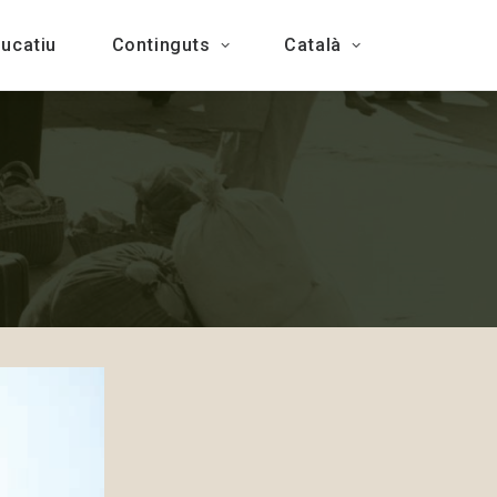
ducatiu
Continguts
Català