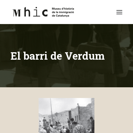
Museu
El barri de Verdum
Visita’ns
Exposicions
Espai Educatiu
Continguts
Català