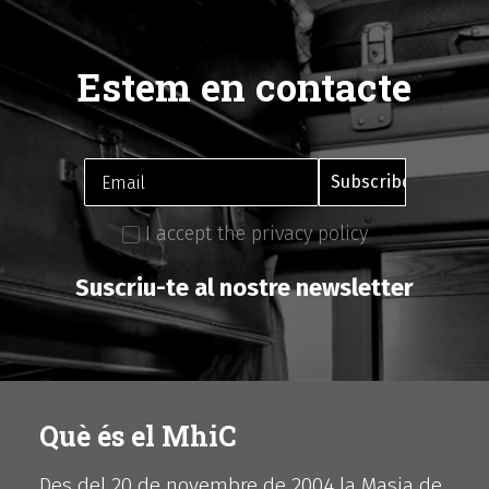
Estem en contacte
I accept the privacy policy
Suscriu-te al nostre newsletter
Què és el MhiC
Des del 20 de novembre de 2004 la Masia de