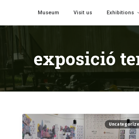
Museum
Visit us
Exhibitions
exposició t
Uncategoriz