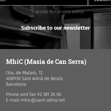
I accept the privacy policy
Subscribe to our newsletter
MhiC (Masia de Can Serra)
Ctra. de Mataró, 12
408930 Sant Adrià de Besòs
Barcelona
Phone and fax 93 381 26 06
E-mail mhic@sant-adria.net