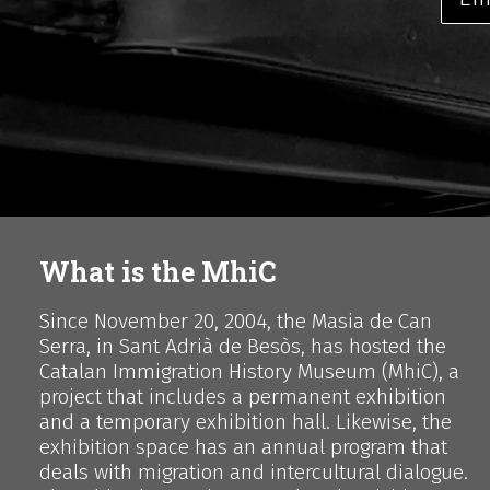
What is the MhiC
Since November 20, 2004, the Masia de Can
Serra, in Sant Adrià de Besòs, has hosted the
Catalan Immigration History Museum (MhiC), a
project that includes a permanent exhibition
and a temporary exhibition hall. Likewise, the
exhibition space has an annual program that
deals with migration and intercultural dialogue.