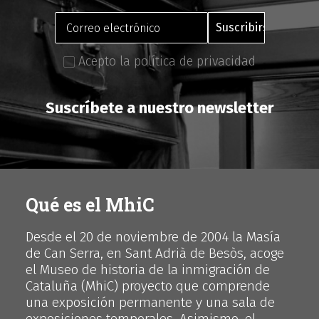
Acepto la política de privacidad
Suscríbete a nuestro newsletter
Qué es el MhiC
Desde el 20 de noviembre de 2004 la Masía
de Can Serra, en Sant Adrià de Besòs, acoge
el Museo de historia de la inmigración de
Cataluña (MhiC) proyecto que comprende
una exposición permanente y una sala de
exposiciones temporales. Asimismo, el