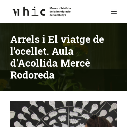
Arrels i El viatge de
Museo
l'ocellet. Aula
Visítanos
d'Acollida Mercè
Exposiciones
Rodoreda
Espacio Educativo
Contenido
Español