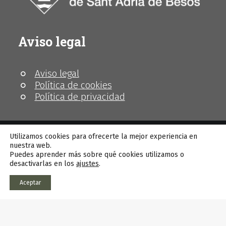
Aviso legal
Aviso legal
Política de cookies
Política de privacidad
Utilizamos cookies para ofrecerte la mejor experiencia en
nuestra web.
Puedes aprender más sobre qué cookies utilizamos o
© MhiC
desactivarlas en los
ajustes
.
Aceptar
This site is registered on
wpml.org
as a development site.