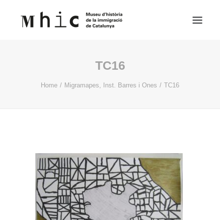
TC16
Museo
Home
Migramapes, Inst. Barres i Ones
TC16
Visítanos
Exposiciones
Espacio Educativo
Contenido
Español