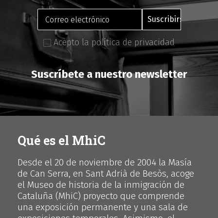
Acepto la política de privacidad
Suscríbete a nuestro newsletter
Qué es el MhiC
Desde el 20 de noviembre de 2004 la Masía
de Can Serra, en Sant Adrià de Besòs, acoge
el Museo de historia de la inmigración de
Cataluña (MhiC) proyecto que comprende
una exposición permanente y una sala de