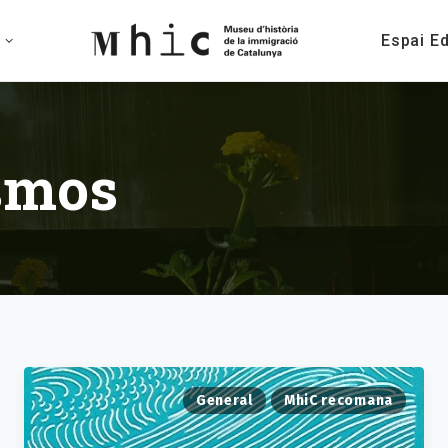
Espai E
smos
General
MhiC recomana