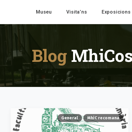
Museu
Visita’ns
Exposicions
Blog
MhiCo
General
MhiC recomana