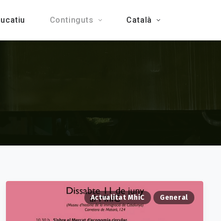
ducatiu
Continguts
Català
Actualitat MhiC
General