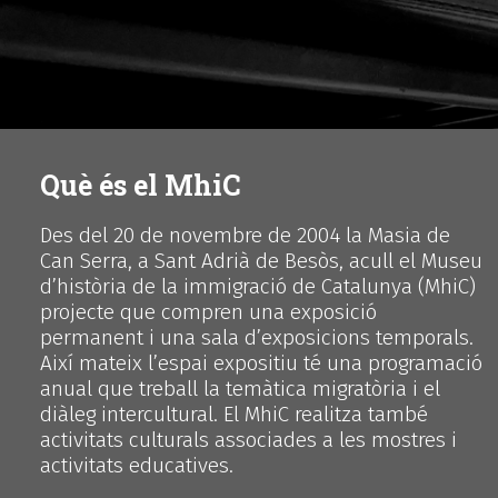
Què és el MhiC
Des del 20 de novembre de 2004 la Masia de
Can Serra, a Sant Adrià de Besòs, acull el Museu
d’història de la immigració de Catalunya (MhiC)
projecte que compren una exposició
permanent i una sala d’exposicions temporals.
Així mateix l’espai expositiu té una programació
anual que treball la temàtica migratòria i el
diàleg intercultural. El MhiC realitza també
activitats culturals associades a les mostres i
activitats educatives.