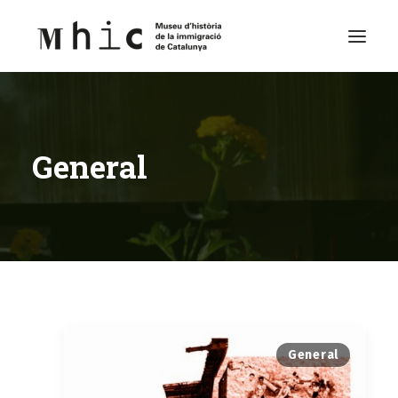
Museu
General
Visita’ns
Exposicions
Espai Educatiu
Continguts
Català
General