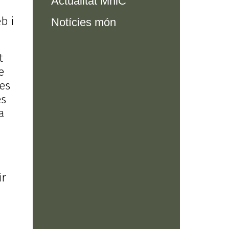
Actualitat MhiC
b i
Notícies món
t
e
ies
es
a
ir