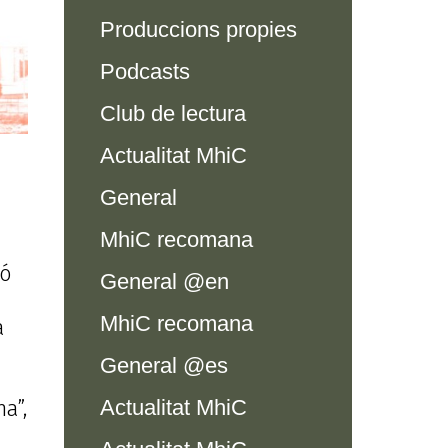
Produccions propies
Podcasts
Club de lectura
Actualitat MhiC
General
MhiC recomana
ió
General @en
MhiC recomana
a
General @es
a”,
Actualitat MhiC