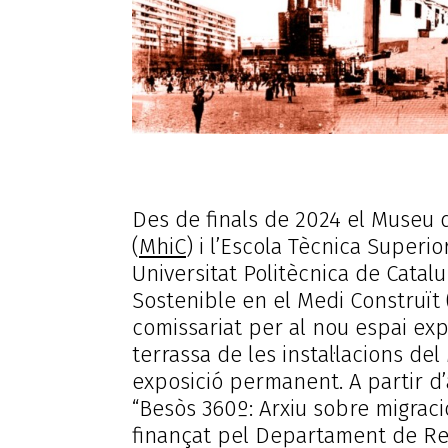
Des de finals de 2024 el Museu d
(
MhiC
) i l’Escola Tècnica Superio
Universitat Politècnica de Catal
Sostenible en el Medi Construït 
comissariat per al nou espai expo
terrassa de les instal·lacions del
exposició permanent. A partir d’
“Besòs 360º: Arxiu sobre migraci
finançat pel Departament de Rece