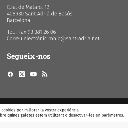
Ctra. de Mataró, 12
408930 Sant Adrià de Besòs
Barcelona
Tel. i fax 93 381 26 06
Correu electrònic mhic@sant-adria.net
Segueix-nos
© MhiC
a cookies per millorar la vostra experiència.
re quines galetes estem utilitzant o desactivar-les en
parèmetres
.