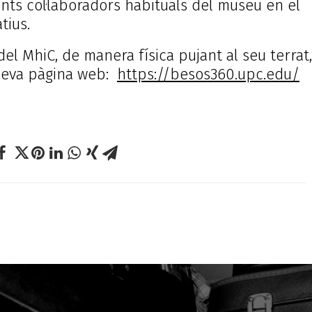
ts col·laboradors habituals del museu en el
tius.
del MhiC, de manera física pujant al seu terrat,
 seva pàgina web:
https://besos360.upc.edu/