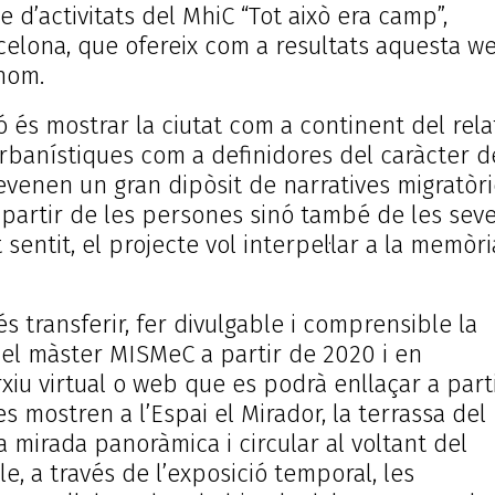
 d’activitats del MhiC “Tot això era camp”,
celona, que ofereix com a resultats aquesta we
 nom.
ó és mostrar la ciutat com a continent del rela
urbanístiques com a definidores del caràcter d
devenen un gran dipòsit de narratives migratòr
partir de les persones sinó també de les sev
entit, el projecte vol interpel·lar a la memòri
és transferir, fer divulgable i comprensible la
pel màster MISMeC a partir de 2020 i en
rxiu virtual o web que es podrà enllaçar a part
 mostren a l’Espai el Mirador, la terrassa del
mirada panoràmica i circular al voltant del
le, a través de l’exposició temporal, les