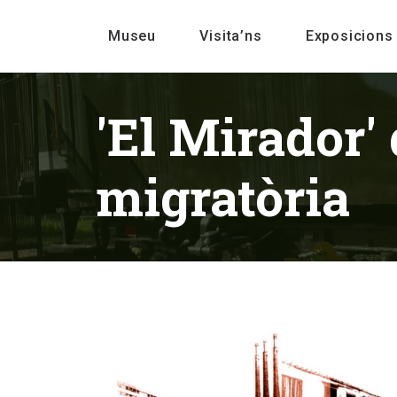
Museu
Visita’ns
Exposicions
'El Mirador' 
migratòria