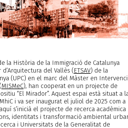
e la Història de la Immigració de Catalunya
r d’Arquitectura del Vallès (
ETSAV
) de la
unya (UPC) en el marc del Màster en Intervenc
(
MISMeC
), han cooperat en un projecte de
sitiu “El Mirador”. Aquest espai està situat a l
 MhiC i va ser inaugurat el juliol de 2025 com a
aquí s’inicià el projecte de recerca acadèmica
ons, identitats i transformació ambiental urban
rca i Universitats de la Generalitat de