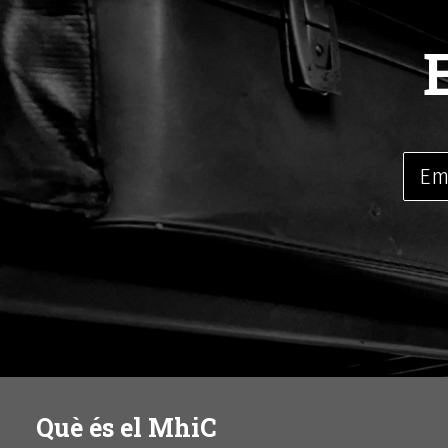
Què és el MhiC