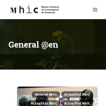
Museu
General @en
Visita’ns
Exposicions
Espai Educatiu
Continguts
Català
General @es
Actualitat MhiC
Actualitat MhiC
Actualitat MhiC