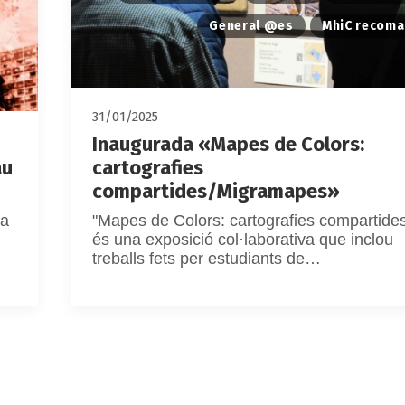
General @es
MhiC recom
31/01/2025
Inaugurada «Mapes de Colors:
au
cartografies
compartides/Migramapes»
ia
"Mapes de Colors: cartografies compartides
és una exposició col·laborativa que inclou
treballs fets per estudiants de…