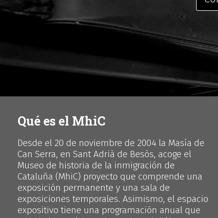
Qué es el MhiC
Desde el 20 de noviembre de 2004 la Masía de
Can Serra, en Sant Adrià de Besòs, acoge el
Museo de historia de la inmigración de
Cataluña (MhiC) proyecto que comprende una
exposición permanente y una sala de
exposiciones temporales. Asimismo, el espacio
expositivo tiene una programación anual que