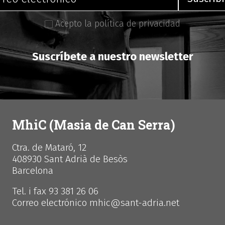
Acepto la política de privacidad
Suscríbete a nuestro newsletter
MhiC (Masia de Can Serra)
Ctra. de Mataró, 12
408930 Sant Adrià de Besòs
Barcelona
Tel. i fax 93 381 26 06
Correo electrónico mhic@sant-adria.net