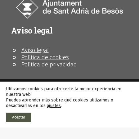
Aviso legal
Aviso legal
Política de cookies
Política de privacidad
Utilizamos cookies para ofrecerte la mejor experiencia en
nuestra web.
Puedes aprender más sobre qué cookies utilizamos o
© MhiC
desactivarlas en los
ajustes
.
Aceptar
This site is registered on
wpml.org
as a development site.