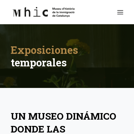
Museo
Exposiciones
Visítanos
temporales
Exposiciones
Espacio Educativo
Contenido
Español
UN MUSEO DINÁMICO
DONDE LAS