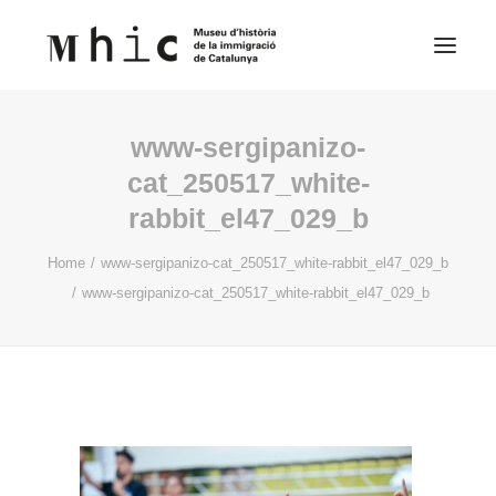
www-sergipanizo-
Museu
cat_250517_white-
rabbit_el47_029_b
Visita’ns
Exposicions
Home
www-sergipanizo-cat_250517_white-rabbit_el47_029_b
www-sergipanizo-cat_250517_white-rabbit_el47_029_b
Espai Educatiu
Continguts
Català