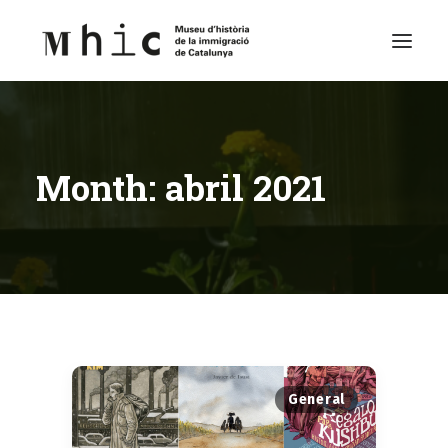
Museu
Month: abril 2021
Visita’ns
Exposicions
Espai Educatiu
Continguts
Català
General