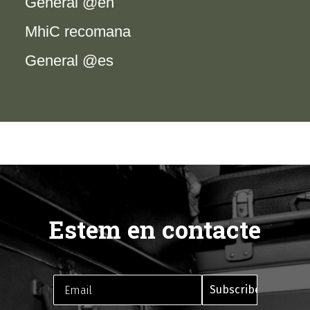
General @en
MhiC recomana
General @es
Estem en contacte