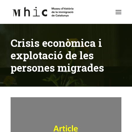
Crisis econòmica i
Museu
explotació de les
Visita’ns
persones migrades
Exposicions
Espai Educatiu
Continguts
Català