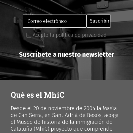
Acepto la política de privacidad
Suscríbete a nuestro newsletter
Qué es el MhiC
Desde el 20 de noviembre de 2004 la Masía
de Can Serra, en Sant Adrià de Besòs, acoge
el Museo de historia de la inmigración de
Cataluña (MhiC) proyecto que comprende