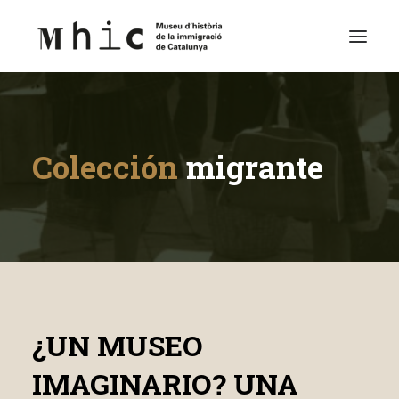
Museo
Colección
migrante
Visítanos
Exposiciones
Espacio Educativo
Contenido
Español
¿UN MUSEO
IMAGINARIO? UNA