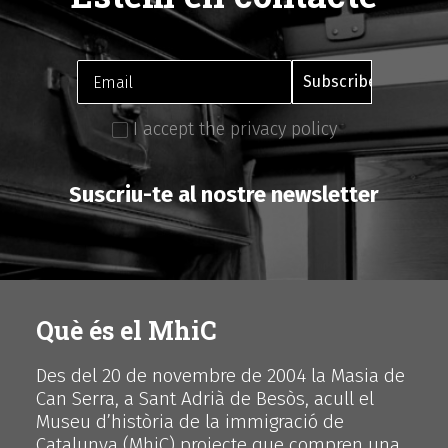
I accept the privacy policy
Suscriu-te al nostre newsletter
Què és el MhiC
Des del 20 de novembre de 2004 la Masia de
Can Serra, a Sant Adrià de Besòs, acull el
Museu d’història de la immigració de
Catalunya (MhiC) projecte que compren una