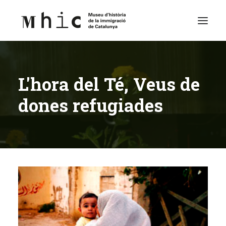
Museu
L'hora del Té, Veus de
Visita’ns
dones refugiades
Exposicions
Espai Educatiu
Continguts
Català