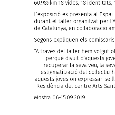
60.989km
18 vides, 18 identitats,
L’exposició es presenta al Espai
durant el taller organitzat per l’
de Catalunya, en col·laboració am
Segons expliquen els comissaris
“A través del taller hem volgut
perquè divuit d’aquests jove
recuperar la seva veu, la sev
estigmatització del col·lectiu
aquests joves on expressar-se l
Residència del centre Arts San
Mostra
06-1
Diumenge