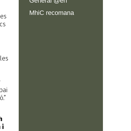
General @en
MhiC recomana
ves
ics
les
r
pai
.”
9
20h
i