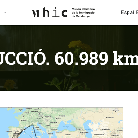
s
Espai 
CIÓ. 60.989 k