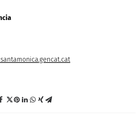
ncia
ssantamonica.gencat.cat