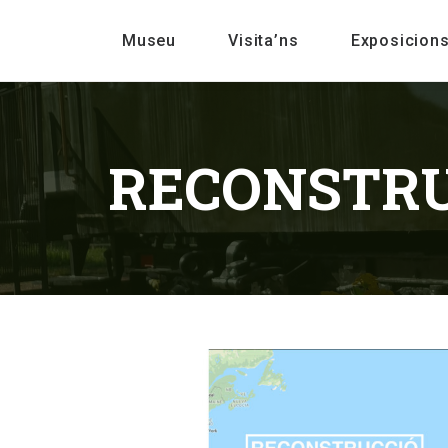
Museu
Visita’ns
Exposicion
RECONSTRUC