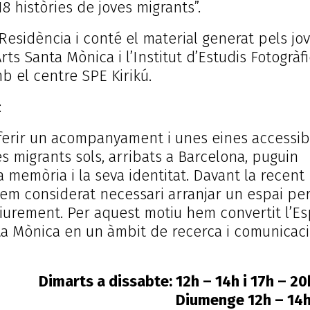
 18 històries de joves migrants”.
 Residència i conté el material generat pels jo
Arts Santa Mònica i l’Institut d’Estudis Fotogràf
b el centre SPE Kirikú.
:
 oferir un acompanyament i unes eines accessib
s migrants sols, arribats a Barcelona, puguin
a memòria i la seva identitat. Davant la recent
 hem considerat necessari arranjar un espai pe
liurement. Per aquest motiu hem convertit l’Es
ta Mònica en un àmbit de recerca i comunicació
5.09.201
Dimarts a dissabte: 12h – 14h i 17h – 
 12h – 14h 