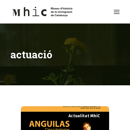
Museu
actuació
Visita’ns
Exposicions
Espai Educatiu
Continguts
Català
Actualitat MhiC