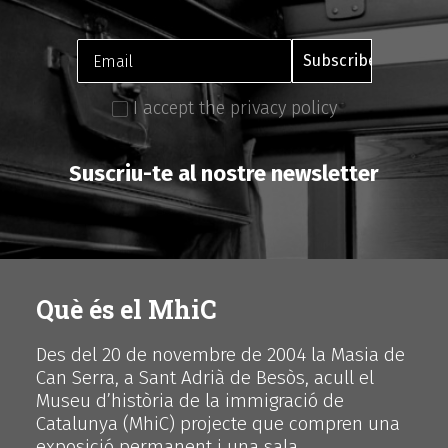
I accept the privacy policy
Suscriu-te al nostre newsletter
Què és el MhiC
Des del 20 de novembre de 2004 la Masia de
Can Serra, a Sant Adrià de Besòs, acull el
Museu d’història de la immigració de
Catalunya (MhiC) projecte que compren una
exposició permanent i una sala