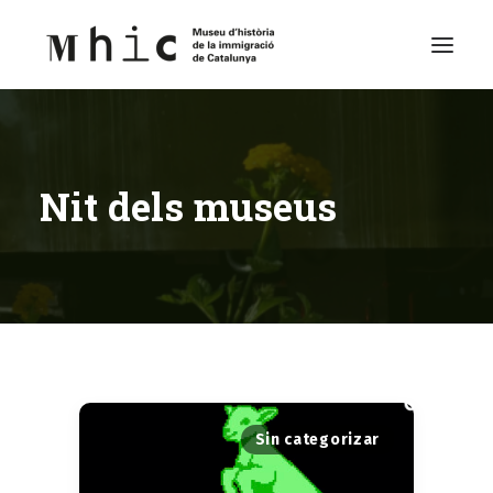
Museu
Nit dels museus
Visita’ns
Exposicions
Espai Educatiu
Continguts
Català
Sin categorizar