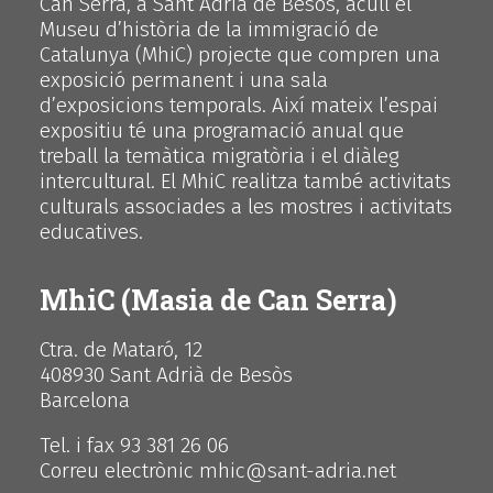
Can Serra, a Sant Adrià de Besòs, acull el
Museu d’història de la immigració de
Catalunya (MhiC) projecte que compren una
exposició permanent i una sala
d’exposicions temporals. Així mateix l’espai
expositiu té una programació anual que
treball la temàtica migratòria i el diàleg
intercultural. El MhiC realitza també activitats
culturals associades a les mostres i activitats
educatives.
MhiC (Masia de Can Serra)
Ctra. de Mataró, 12
408930 Sant Adrià de Besòs
Barcelona
Tel. i fax 93 381 26 06
Correu electrònic mhic@sant-adria.net