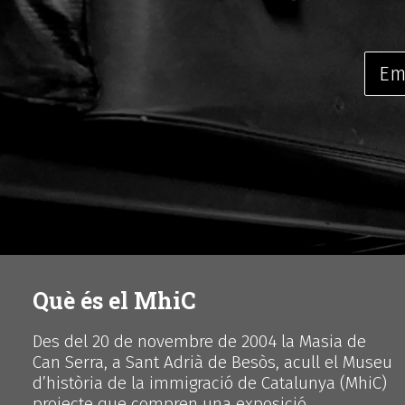
Què és el MhiC
Des del 20 de novembre de 2004 la Masia de
Can Serra, a Sant Adrià de Besòs, acull el Museu
d’història de la immigració de Catalunya (MhiC)
projecte que compren una exposició