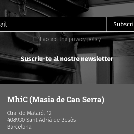
I accept the privacy policy
Suscriu-te al nostre newsletter
MhiC (Masia de Can Serra)
Ctra. de Mataró, 12
408930 Sant Adrià de Besòs
Barcelona