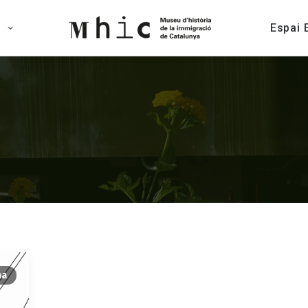
s
Espai 
na