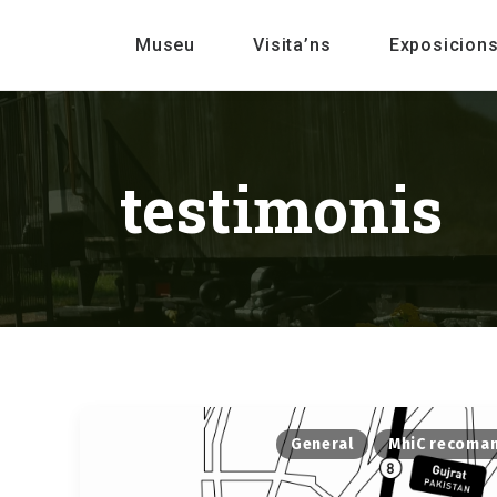
Museu
Visita’ns
Exposicion
testimonis
General
MhiC recoma