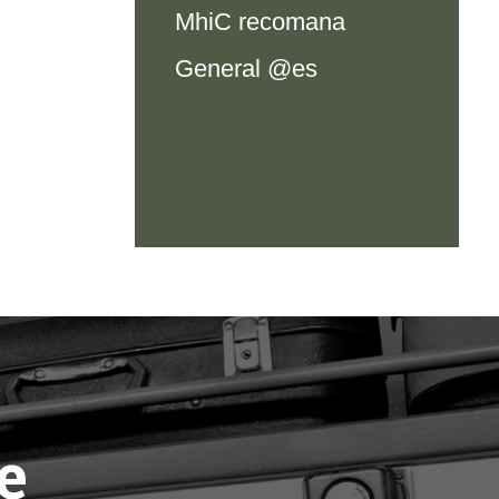
MhiC recomana
General @es
e