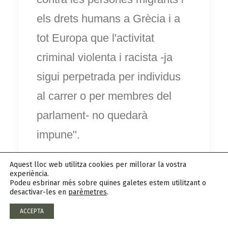
els drets humans a Grècia i a
tot Europa que l'activitat
criminal violenta i racista -ja
sigui perpetrada per individus
al carrer o per membres del
parlament- no quedarà
impune".
"Les activitats Alba Daurada
Aquest lloc web utilitza cookies per millorar la vostra
experiència.
van posar de manifest una
Podeu esbrinar més sobre quines galetes estem utilitzant o
desactivar-les en
parèmetres
.
esquerda que existeix no
ACCEPTA
només dins de la societat