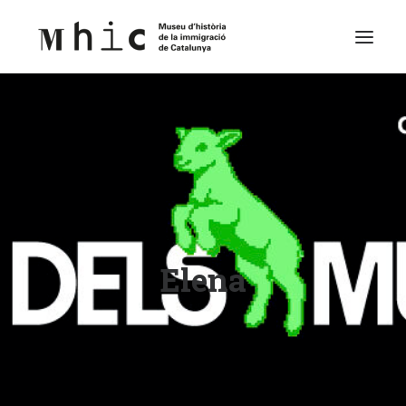
Museu
Visita’ns
Exposicions
Espai Educatiu
Elena
Continguts
Català